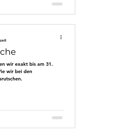
zeit
sche
n wir exakt bis am 31.
e wir bei den
srutschen.