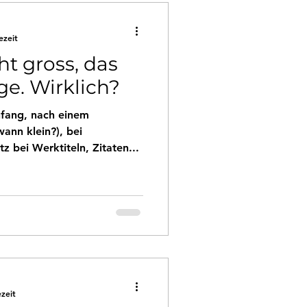
ezeit
ht gross, das
age. Wirklich?
fang, nach einem
ann klein?), bei
z bei Werktiteln, Zitaten...
ezeit