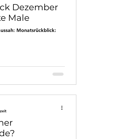
ick Dezember
te Male
ussah: Monatsrückblick:
zeit
ner
ade?