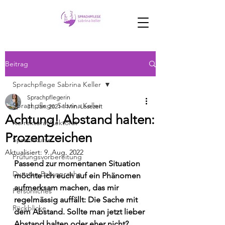
Beitrag
Sprachpflege Sabrina Keller
Sprachpflegerin
Sprachpflege Sabrina Keller
31. Jan. 2021
1 Min. Lesezeit
Achtung! Abstand halten:
Korrektorat/Lektorat
Prozentzeichen
Sprachkurse
Aktualisiert:
9. Aug. 2022
Prüfungsvorbereitung
Passend zur momentanen Situation 
Dunstan Babysprache
möchte ich euch auf ein Phänomen 
aufmerksam machen, das mir 
Persönliches
regelmässig auffällt: Die Sache mit 
Rückblicke
dem Abstand. Sollte man jetzt lieber 
Abstand halten oder eher nicht? 