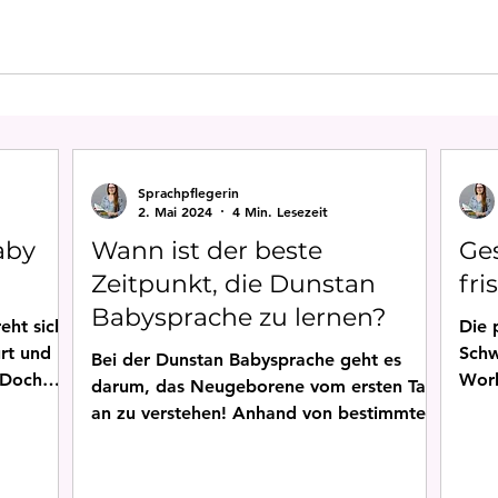
s Dunstan Babysprache
Tage werde
30 Min.
Sprachpflegerin
2. Mai 2024
4 Min. Lesezeit
aby
Wann ist der beste
Ge
Zeitpunkt, die Dunstan
fr
Babysprache zu lernen?
eht sich
Die 
rt und
Schw
Bei der Dunstan Babysprache geht es
 Doch
Work
darum, das Neugeborene vom ersten Tag
an zu verstehen! Anhand von bestimmten
Reflexlauten, vom 1. Tag an