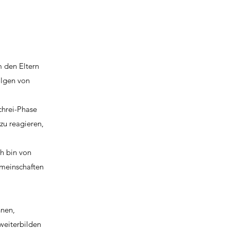
m den Eltern
olgen von
chrei-Phase
 zu reagieren,
h bin von
emeinschaften
nen,
weiterbilden