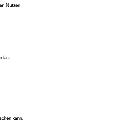
ven Nutzen
iden.
achen kann.