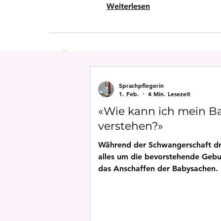
Weiterlesen
Online Schnupperkur
gratis
Sprachpflegerin
Weiterlesen
1. Feb.
4 Min. Lesezeit
«Wie kann ich mein B
verstehen?»
Während der Schwangerschaft dr
alles um die bevorstehende Gebu
das Anschaffen der Babysachen.
wie geht es ab Tag 1 weiter