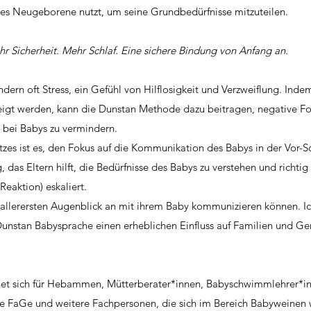
edes Neugeborene nutzt, um seine Grundbedürfnisse mitzuteilen.
 Sicherheit. Mehr Schlaf. Eine sichere Bindung von Anfang an.
dern oft Stress, ein Gefühl von Hilflosigkeit und Verzweiflung. Inde
zeigt werden, kann die Dunstan Methode dazu beitragen, negative F
 bei Babys zu vermindern.
tzes ist es, den Fokus auf die Kommunikation des Babys in der Vor-S
g, das Eltern hilft, die Bedürfnisse des Babys zu verstehen und richtig
Reaktion) eskaliert.
 allerersten Augenblick an mit ihrem Baby kommunizieren können. Ic
unstan Babysprache einen erheblichen Einfluss auf Familien und G
t sich für
Hebammen, Mütterberater*innen, Babyschwimmlehrer*in
ie FaGe und weitere Fachpersonen, die sich im Bereich Babyweinen 