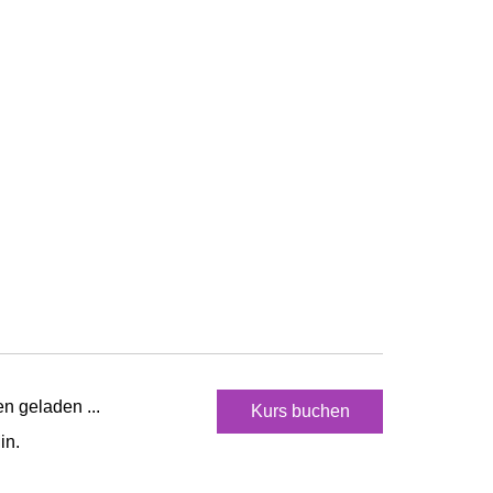
n geladen ...
Kurs buchen
in.