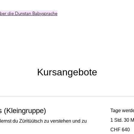
 über die Dunstan Babysprache
Kursangebote
s (Kleingruppe)
Tage werde
1 Std. 30 M
lernst du Züritüütsch zu verstehen und zu
640
CHF 640
Schweizer
Franken