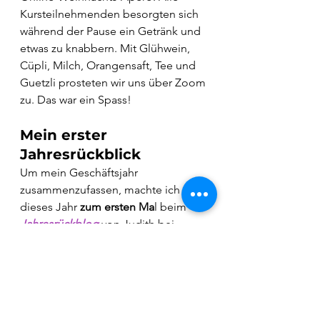
Kursteilnehmenden besorgten sich 
während der Pause ein Getränk und 
etwas zu knabbern. Mit Glühwein, 
Cüpli, Milch, Orangensaft, Tee und 
Guetzli prosteten wir uns über Zoom 
zu. Das war ein Spass!
Mein erster 
Jahresrückblick
Um mein Geschäftsjahr 
zusammenzufassen, machte ich 
dieses Jahr 
zum ersten Ma
l beim 
Jahresrückblog
 von Judith bei 
Sympatexter
 mit. Es entstand ein 
epischer Jahresrückblick. 
Gemeinsam mit hunderten 
Bogger:innen schrieb ich über mein 
Jahr 2022, suchte Fotos heraus und 