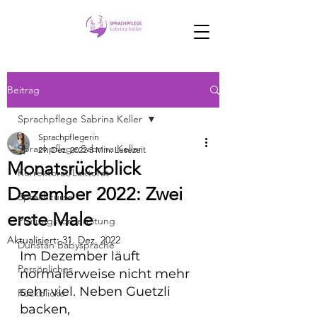
Beitrag
Sprachpflege Sabrina Keller
Sprachpflegerin
Sprachpflege Sabrina Keller
29. Dez. 2022
3 Min. Lesezeit
Monatsrückblick
Korrektorat/Lektorat
Dezember 2022: Zwei
Sprachkurse
erste Male
Prüfungsvorbereitung
Aktualisiert:
31. Dez. 2022
Dunstan Babysprache
Im Dezember läuft 
Persönliches
normalerweise nicht mehr 
sehr viel. Neben Guetzli 
Rückblicke
backen, 