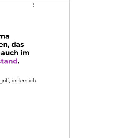
ma 
n, das 
 auch im 
tand
.
riff, indem ich 