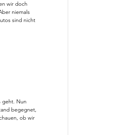
en wir doch 
Aber niemals 
utos sind nicht 
s geht. Nun 
tand begegnet, 
chauen, ob wir 