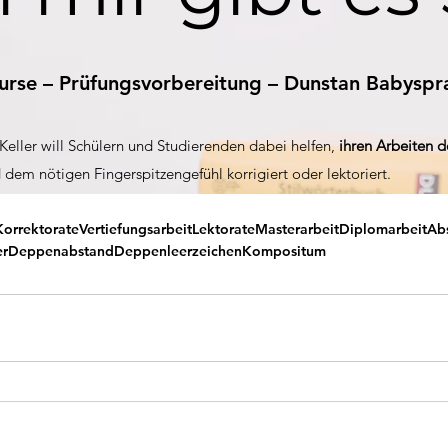
Korrektorate
Vertiefungsarbeit
Lektorate
Masterarbeit
Diplomarbeit
Abs
er
Deppenabstand
Deppenleerzeichen
Kompositum