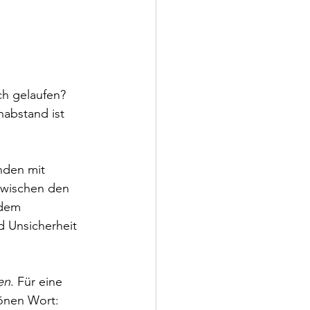
sch gelaufen? 
nabstand ist 
nden mit 
zwischen den 
dem 
 Unsicherheit 
en
. Für eine 
önen Wort: 