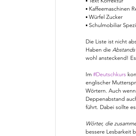
▪ Text Korrektur
▪ Kaffeemaschinen R
▪ Würfel Zucker
▪ Schulmobiliar Spezi
Die Liste ist nicht a
Haben die 
Abstands
wohl ansteckend! Es 
Im 
#Deutschkurs
 ko
englischer Mutterspr
Wörtern. Auch wenn
Deppenabstand auch 
führt. Dabei sollte es
Wörter, die zusamm
bessere Lesbarkeit b