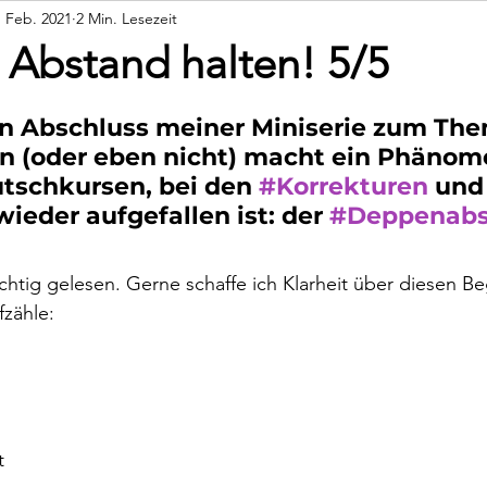
. Feb. 2021
2 Min. Lesezeit
Persönliches
Rückblicke
 Abstand halten! 5/5
 Abschluss meiner Miniserie zum The
n (oder eben nicht) macht ein Phänome
utschkursen, bei den 
#Korrekturen
 und
ieder aufgefallen ist: der 
#Deppenabs
chtig gelesen. Gerne schaffe ich Klarheit über diesen Beg
fzähle:
t