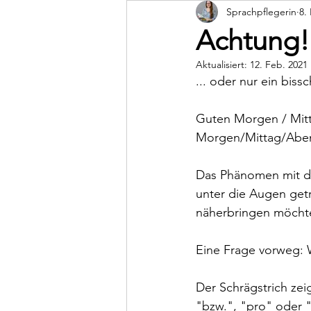
Sprachpflegerin
8.
Dunstan Babysprache
Achtung!
Aktualisiert:
12. Feb. 2021
... oder nur ein biss
Guten Morgen / Mitt
Morgen/Mittag/Abe
Das Phänomen mit de
unter die Augen get
näherbringen möcht
Eine Frage vorweg: 
Der Schrägstrich ze
"bzw.", "pro" oder 