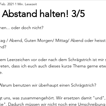
 Feb. 2021
1 Min. Lesezeit
Persönliches
Rückblicke
 Abstand halten! 3/5
chen... oder doch nicht?
ag / Abend, Guten Morgen/ Mittag/ Abend oder heisst 
nd?
m Leerzeichen vor oder nach dem Schrägstrich ist mir s
reten, dass ich euch auch dieses kurze Thema gerne etw
e.
Warum benutzen wir überhaupt einen Schrägstrich? 
igt uns, was zusammengehört. Wir ersetzen damit "und",
"je". Dadurch müssen wir nicht noch eine Umschreibung 