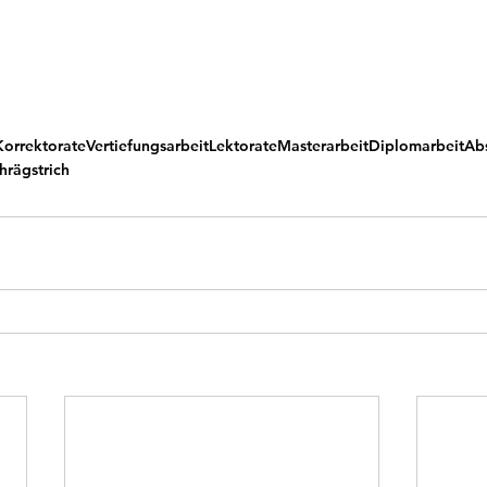
Korrektorate
Vertiefungsarbeit
Lektorate
Masterarbeit
Diplomarbeit
Abs
hrägstrich