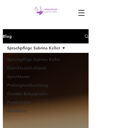
Blog
Sprachpflege Sabrina Keller
Sprachpflege Sabrina Keller
Korrektorat/Lektorat
Sprachkurse
Prüfungsvorbereitung
Dunstan Babysprache
Persönliches
Rückblicke