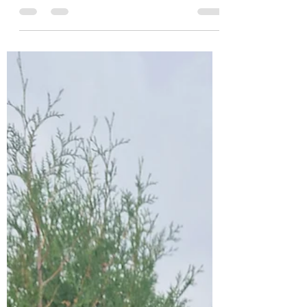
dich jetzt: Brauche ich ein Korrektorat
oder ein Lektorat? Oder vielleicht sogar
beides? Keine Sorge, das ist eine Frage,
die sich viele stellen. Ich zeige dir heute,
was die Unterschiede sind, wann du
welches Angebot brauchst und wie du
deinen Text damit auf das nächste Level
bringst. Los geht’s!