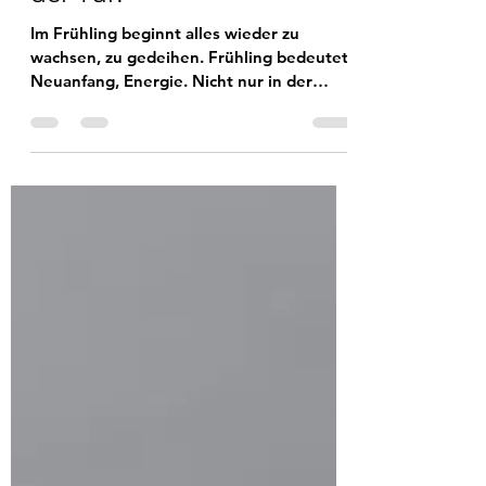
Sprachpflegerin
5. Mai 2023
3 Min. Lesezeit
Monatsrückblick April
2023: Frühling steht vor
der Tür.
Im Frühling beginnt alles wieder zu
wachsen, zu gedeihen. Frühling bedeutet
Neuanfang, Energie. Nicht nur in der
Natur ...