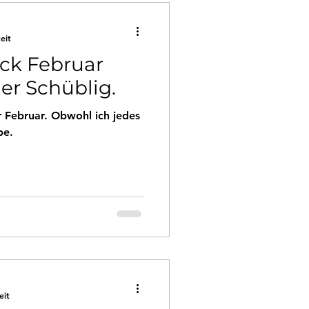
eit
ck Februar
der Schüblig.
r Februar. Obwohl ich jedes
be.
eit