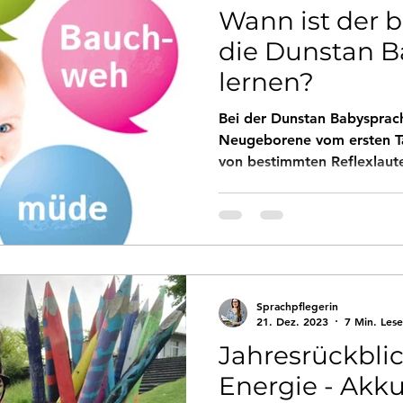
Wann ist der b
die Dunstan B
lernen?
Bei der Dunstan Babysprac
Neugeborene vom ersten T
von bestimmten Reflexlaut
Sprachpflegerin
21. Dez. 2023
7 Min. Lese
Jahresrückblic
Energie - Akku