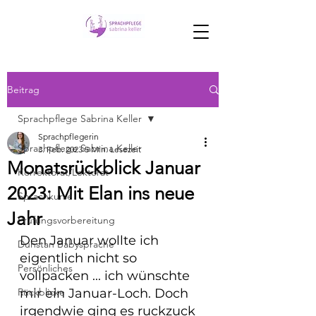
Beitrag
Sprachpflege Sabrina Keller
Sprachpflegerin
Sprachpflege Sabrina Keller
3. Feb. 2023
5 Min. Lesezeit
Monatsrückblick Januar
Korrektorat/Lektorat
2023: Mit Elan ins neue
Sprachkurse
Jahr
Prüfungsvorbereitung
Den Januar wollte ich 
Dunstan Babysprache
eigentlich nicht so 
Persönliches
vollpacken ... ich wünschte 
Rückblicke
mir ein Januar-Loch. Doch 
irgendwie ging es ruckzuck 