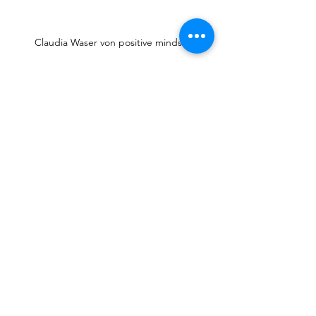
Claudia Waser von positive mindset
Claudia Waser
 von 
positive mindset 
habe ich angefragt, ob ich bei ihr 
Flyer für meine Dunstan-
Babysprache-Workshops auflegen 
darf. Da ich zwei Kurse in Winterthur 
anbieten werde und sie mit 
Hypnobirthing 
dieselbe Zielgruppe 
hat, passt das perfekt. 
Ich durfte ihr einige Flyer zusenden 
und bin sehr dankbar für diese 
Möglichkeit!