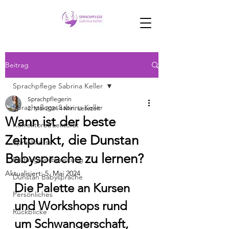
Beitrag
Sprachpflege Sabrina Keller
Sprachpflegerin
Sprachpflege Sabrina Keller
2. Mai 2024
4 Min. Lesezeit
Wann ist der beste
Korrektorat/Lektorat
Zeitpunkt, die Dunstan
Sprachkurse
Babysprache zu lernen?
Prüfungsvorbereitung
Aktualisiert:
5. Mai 2024
Dunstan Babysprache
Die Palette an Kursen 
Persönliches
und Workshops rund 
Rückblicke
um Schwangerschaft, 