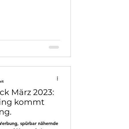
eit
ck März 2023:
ling kommt
ng.
Werbung, spürbar nähernde