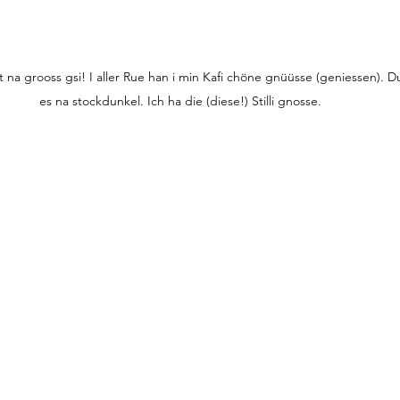
na grooss gsi! I aller Rue han i min Kafi chöne gnüüsse (geniessen). Du
es na stockdunkel. Ich ha die (diese!) Stilli gnosse. 