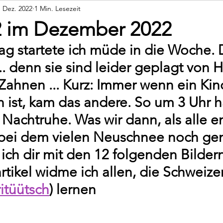
. Dez. 2022
1 Min. Lesezeit
Persönliches
Rückblicke
2 im Dezember 2022
g startete ich müde in die Woche. 
.. denn sie sind leider geplagt von H
Zahnen ... Kurz: Immer wenn ein Kin
 ist, kam das andere. So um 3 Uhr h
Nachtruhe. Was wir dann, als alle en
bei dem vielen Neuschnee noch ge
ich dir mit den 12 folgenden Bildern.
tikel widme ich allen, die Schweize
itüütsch
) lernen