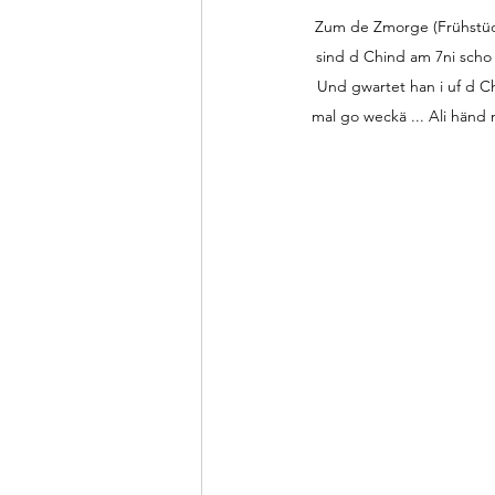
Zum de Zmorge (Frühstück)
sind d Chind am 7ni scho 
Und gwartet han i uf d Chi
mal go weckä ... Ali händ 