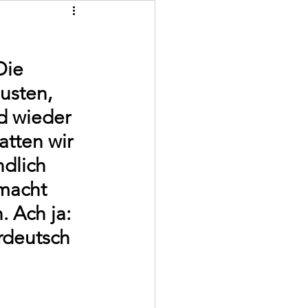
Die 
usten, 
d wieder 
atten wir 
dlich 
macht 
 Ach ja: 
rdeutsch 