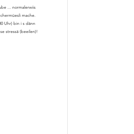
be ... normalerwiis 
irchermüesli mache. 
0 Uhr) bin i s dänn 
se stressä (beeilen)!