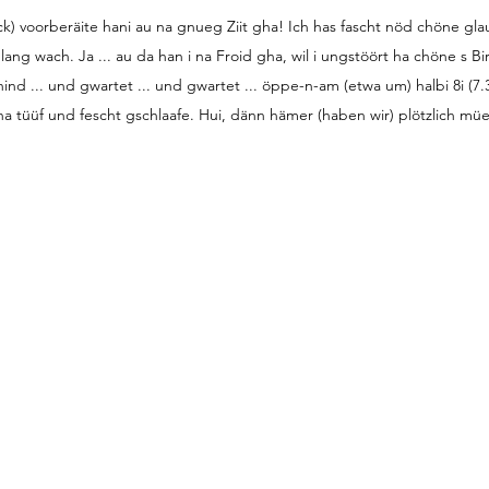
 voorberäite hani au na gnueg Ziit gha! Ich has fascht nöd chöne glau
lang wach. Ja ... au da han i na Froid gha, wil i ungstöört ha chöne s B
nd ... und gwartet ... und gwartet ... öppe-n-am (etwa um) halbi 8i (7.3
na tüüf und fescht gschlaafe. Hui, dänn hämer (haben wir) plötzlich müe