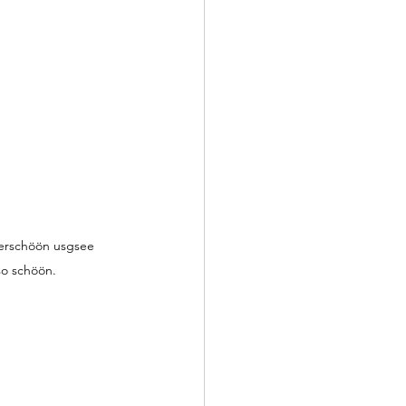
derschöön usgsee 
so schöön.