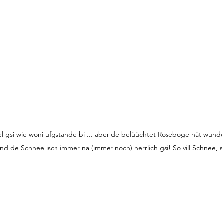
l gsi wie woni ufgstande bi ... aber de belüüchtet Roseboge hät wun
nd de Schnee isch immer na (immer noch) herrlich gsi! So vill Schnee, 