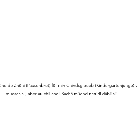
öne de Znüni (Pausenbrot) für min Chindsgibueb (Kindergartenjunge) 
mueses sii, aber au chli cooli Sachä müend natürli däbii sii. 