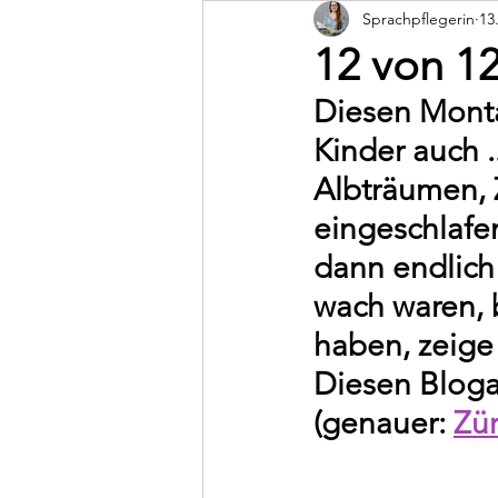
Sprachpflegerin
13
Dunstan Babysprache
12 von 1
Diesen Monta
Kinder auch .
Albträumen, 
eingeschlafen
dann endlich 
wach waren, 
haben, zeige 
Diesen Blogar
(genauer: 
Zür