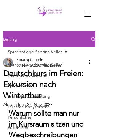
Beitrag
Sprachpflege Sabrina Keller
Sprachpflegerin
Sprachpflege Sabrina Keller
26. Nov. 2022
2 Min. Lesezeit
Deutschkurs im Freien:
Korrektorat/Lektorat
Exkursion nach
Sprachkurse
Winterthur
Prüfungsvorbereitung
Aktualisiert:
27. Nov. 2022
Dunstan Babysprache
Warum sollte man nur 
Persönliches
im Kursraum sitzen und 
Rückblicke
Wegbeschreibungen 