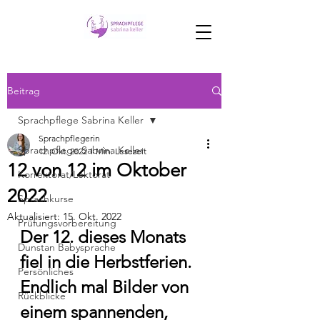
Beitrag
Sprachpflege Sabrina Keller
Sprachpflegerin
Sprachpflege Sabrina Keller
12. Okt. 2022
1 Min. Lesezeit
12 von 12 im Oktober
Korrektorat/Lektorat
2022
Sprachkurse
Aktualisiert:
15. Okt. 2022
Prüfungsvorbereitung
Der 12. dieses Monats 
Dunstan Babysprache
fiel in die Herbstferien. 
Persönliches
Endlich mal Bilder von 
Rückblicke
einem spannenden, 