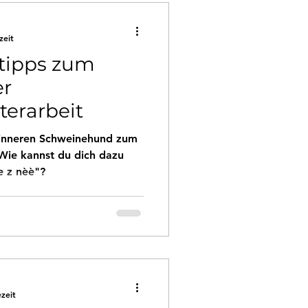
zeit
stipps zum
er
terarbeit
n inneren Schweinehund zum
e z nèè"?
ezeit