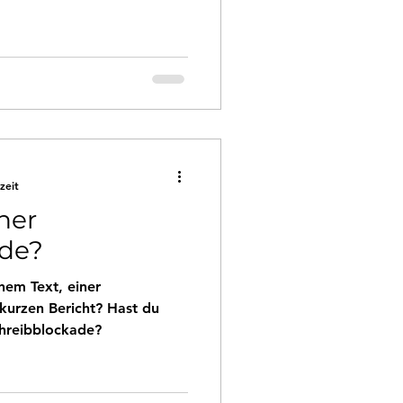
zeit
ner
ade?
nem Text, einer
kurzen Bericht? Hast du
chreibblockade?