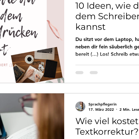
10 Ideen, wie 
dem Schreibe
kannst
Du sitzt vor dem Laptop, ha
neben dir fein säuberlich g
bereit (...) Los! Schreib etw
Sprachpflegerin
17. März 2022
2 Min. Les
Wie viel kostet
Textkorrektur?