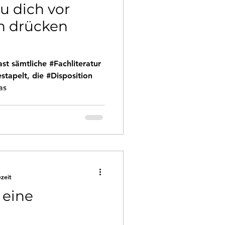
du dich vor
n drücken
st sämtliche #Fachliteratur
estapelt, die #Disposition
as
ezeit
 eine