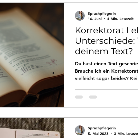
Persönliches
Rückblicke
Sprachpflegerin
16. Juni
4 Min. Lesezeit
Korrektorat Le
Unterschiede:
deinem Text?
Du hast einen Text geschrie
Brauche ich ein Korrektora
vielleicht sogar beides? Kei
Frage, die sich viele stellen
die Unterschiede sind, wa
brauchst und wie du deinen
Level bringst. Los geht’s!
Sprachpflegerin
5. Mai 2023
3 Min. Leseze