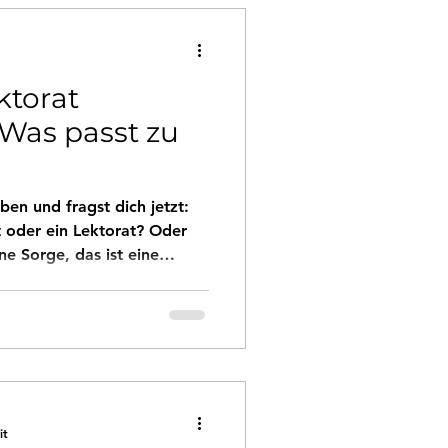
ktorat
 Was passt zu
ben und fragst dich jetzt:
t oder ein Lektorat? Oder
ne Sorge, das ist eine
. Ich zeige dir heute, was
nn du welches Angebot
 Text damit auf das nächste
it