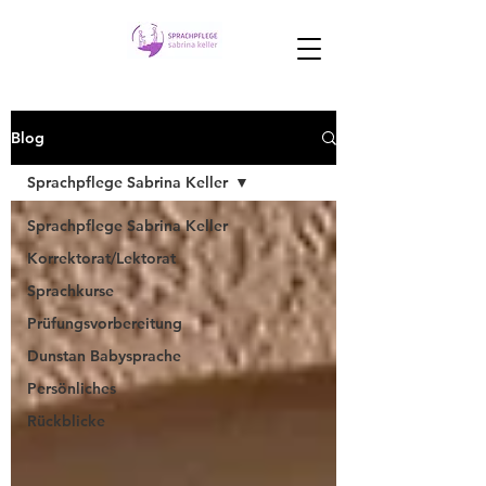
Blog
Sprachpflege Sabrina Keller
Sprachpflege Sabrina Keller
Korrektorat/Lektorat
Sprachkurse
Prüfungsvorbereitung
Dunstan Babysprache
Persönliches
Rückblicke