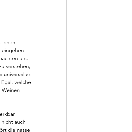
, einen 
s eingehen 
obachten und 
zu verstehen, 
e universellen 
 Egal, welche 
m Weinen 
erkbar 
 nicht auch 
rt die nasse 