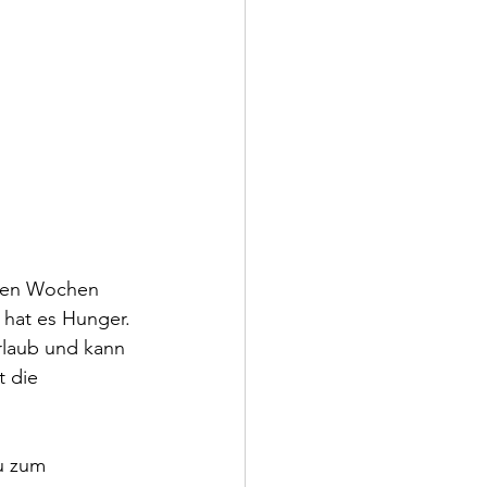
sten Wochen 
 hat es Hunger. 
rlaub und kann 
t die 
u zum 