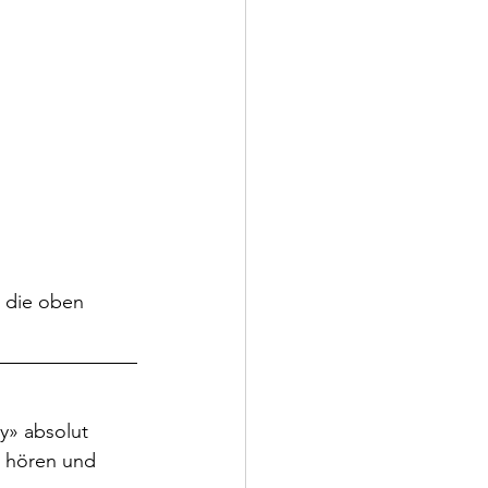
 die oben 
y» absolut 
n hören und 