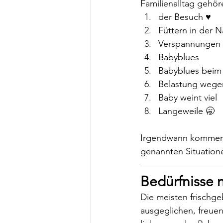
Familienalltag gehör
der Besuch ♥️ 
Füttern in der N
Verspannungen i
Babyblues
Babyblues beim
Belastung wege
Baby weint viel
Langeweile 🥱
Irgendwann kommen v
genannten Situation
Bedürfnisse n
Die meisten frischg
ausgeglichen, freue