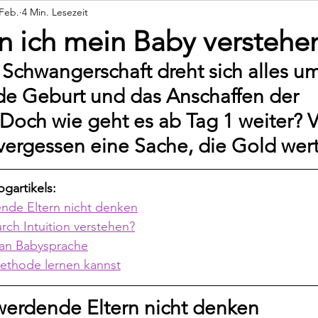
 Feb.
4 Min. Lesezeit
Persönliches
Rückblicke
n ich mein Baby verstehe
Schwangerschaft dreht sich alles um
e Geburt und das Anschaffen der 
Doch wie geht es ab Tag 1 weiter? V
vergessen eine Sache, die Gold wert 
ogartikels:
ende Eltern nicht denken
urch Intuition verstehen?
tan Babysprache
ethode lernen kannst
werdende Eltern nicht denken