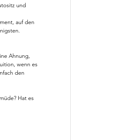
tositz und 
ment, auf den 
nigsten. 
eine Ahnung, 
uition, wenn es 
infach den 
 müde? Hat es 