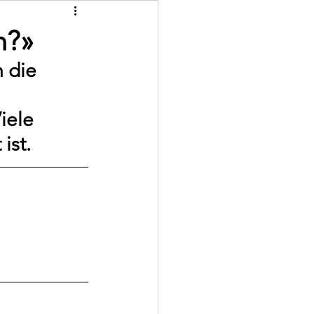
n?»
 die 
iele 
ist.