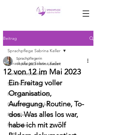
Beitrag
Sprachpflege Sabrina Keller
Sprachpflegerin
Sprachpflege Sabrina Keller
14. Mai 2023
1 Min. Lesezeit
12 von 12 im Mai 2023
Korrektorat/Lektorat
Ein Freitag voller 
Sprachkurse
Organisation, 
Prüfungsvorbereitung
Aufregung, Routine, To-
Dunstan Babysprache
dos. Was alles los war, 
Persönliches
habe ich mit zwölf 
Rückblicke