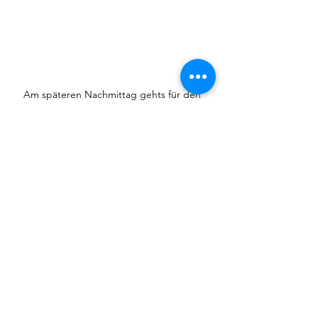
Am späteren Nachmittag gehts für den 
Grossen ins Schwimmen.
Zuhause im Garten überlege ich mir, ob 
ich das Insektenhotel reparieren soll 