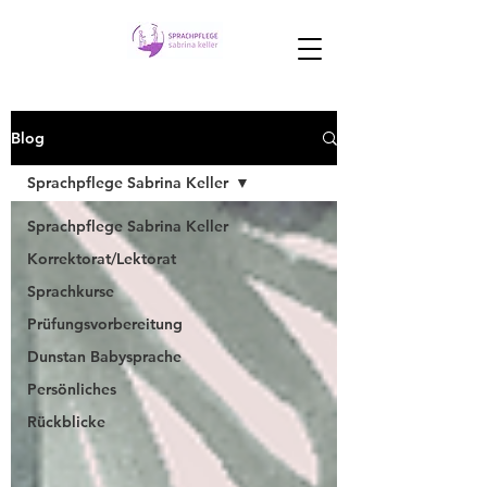
Blog
Sprachpflege Sabrina Keller
Sprachpflege Sabrina Keller
Korrektorat/Lektorat
Sprachkurse
Prüfungsvorbereitung
Dunstan Babysprache
Persönliches
Rückblicke