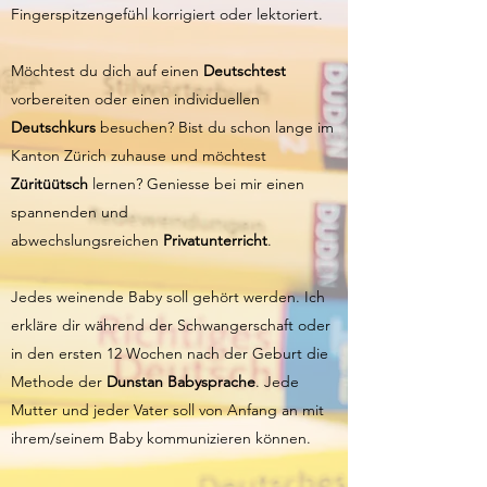
Fingerspitzengefühl korrigiert oder lektoriert.
Möchtest du dich auf einen
Deutschtest
vorbereiten oder einen individuellen
Deutschkurs
besuchen? Bist du schon lange im
Kanton Zürich zuhause und möchtest
Züritüütsch
lernen? Geniesse bei mir einen
spannenden und
abwechslungsreichen
Privatunterricht
.
Jedes weinende Baby soll gehört werden. Ich
erkläre dir während der Schwangerschaft oder
in den ersten 12 Wochen nach der Geburt die
Methode der
Dunstan Babysprache
. Jede
Mutter und jeder Vater soll von Anfang an mit
ihrem/seinem Baby kommunizieren können.