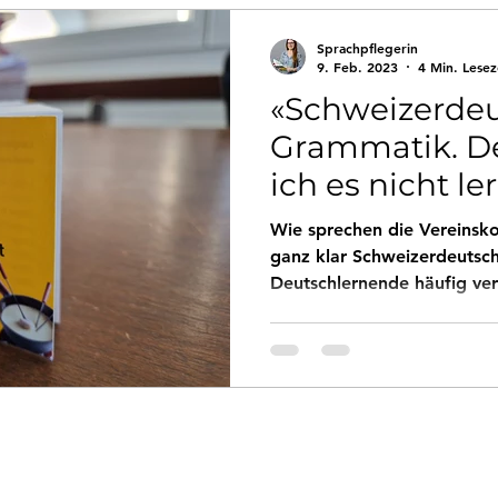
Persönliches
Rückblicke
Sprachpflegerin
9. Feb. 2023
4 Min. Lesez
«Schweizerdeu
Grammatik. D
ich es nicht l
das nicht stim
Wie sprechen die Vereinsko
ganz klar Schweizerdeutsc
Deutschlernende häufig ver