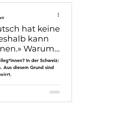
eit
tsch hat keine
eshalb kann
ernen.» Warum
mt:
lleg*innen? In der Schweiz:
h. Aus diesem Grund sind
wirrt.