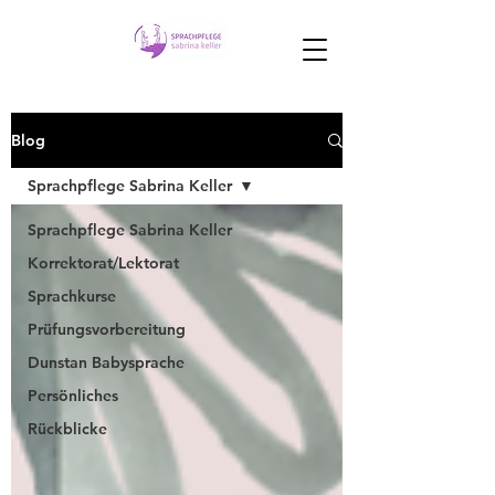
Blog
Sprachpflege Sabrina Keller
Sprachpflege Sabrina Keller
Korrektorat/Lektorat
Sprachkurse
Prüfungsvorbereitung
Dunstan Babysprache
Persönliches
Rückblicke