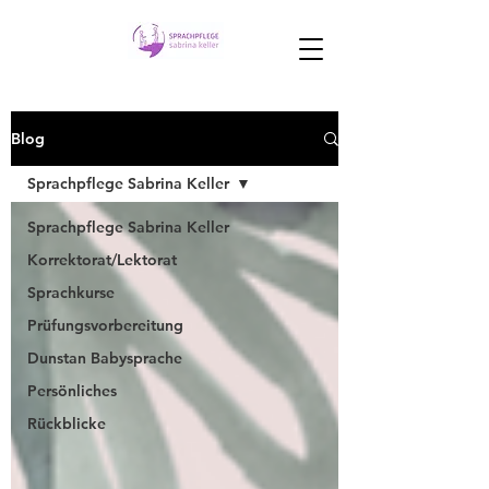
Blog
Sprachpflege Sabrina Keller
Sprachpflege Sabrina Keller
Korrektorat/Lektorat
Sprachkurse
Prüfungsvorbereitung
Dunstan Babysprache
Persönliches
Rückblicke