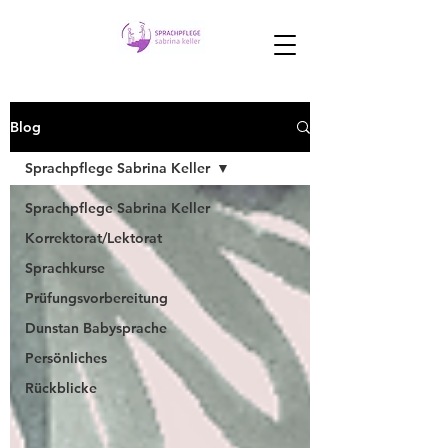
Blog
Sprachpflege Sabrina Keller
Sprachpflege Sabrina Keller
Korrektorat/Lektorat
Sprachkurse
Prüfungsvorbereitung
Dunstan Babysprache
Persönliches
Rückblicke