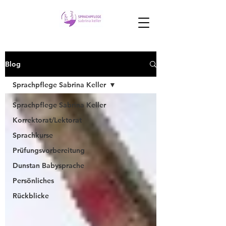
Blog
Sprachpflege Sabrina Keller
Sprachpflege Sabrina Keller
Korrektorat/Lektorat
Sprachkurse
Prüfungsvorbereitung
Dunstan Babysprache
Persönliches
Rückblicke