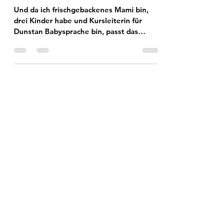
meinem frischgebackenen
Mama-Ich gerne mitgeben
möchte
Und da ich frischgebackenes Mami bin,
drei Kinder habe und Kursleiterin für
Dunstan Babysprache bin, passt das
Thema wunderbar zu mir ...