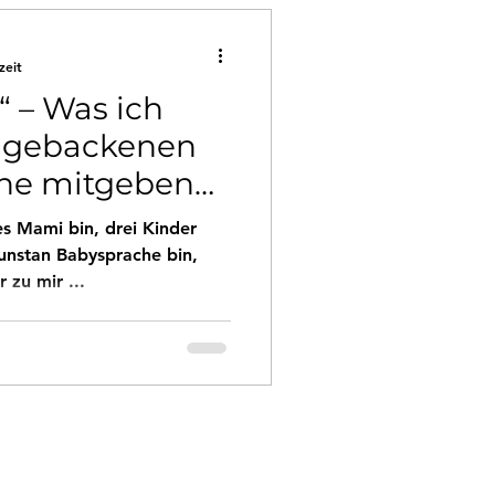
zeit
 – Was ich
hgebackenen
ne mitgeben
s Mami bin, drei Kinder
Dunstan Babysprache bin,
zu mir ...