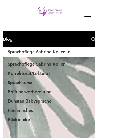
Blog
Sprachpflege Sabrina Keller
Sprachpflege Sabrina Keller
Korrektorat/Lektorat
Sprachkurse
Prüfungsvorbereitung
Dunstan Babysprache
Persönliches
Rückblicke