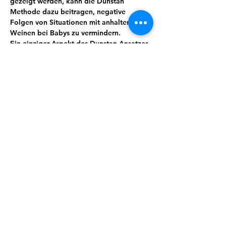
gezeigt werden, kann die Dunstan 
Methode dazu beitragen, negative 
Folgen von Situationen mit anhaltendem 
Weinen bei Babys zu vermindern.
Ein einziger Aspekt des Dunstan Ansatzes 
ist es, den Fokus auf die Kommunikation 
des Babys in der Vor-Schrei-Phase zu 
richten. Es ist ein ideales Werkzeug, das 
Eltern hilft, die Bedürfnisse des Babys zu 
verstehen und richtig zu reagieren, bevor 
das Weinen (und die elterliche Reaktion) 
eskaliert.
Mehr anzeigen
Anmelden