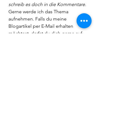
schreib es doch in die Kommentare
. 
Gerne werde ich das Thema 
aufnehmen. Falls du meine 
Blogartikel per E-Mail erhalten 
möchtest, darfst du dich gerne auf 
meiner 
Homepage 
als Mitglied 
registrieren. Dann bekommst du 
jeden Donnerstag eine spannende 
Lektüre.
Während meinem Mutterschaftsurlaub 