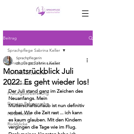
Beitrag
Sprachpflege Sabrina Keller
Sprachpflegerin
Sprachpflege Sabrina Keller
28. Juli 2022
2 Min. Lesezeit
Monatsrückblick Juli
Korrektorat/Lektorat
2022: Es geht wieder los!
Sprachkurse
Der Juli stand ganz im Zeichen des 
Prüfungsvorbereitung
Neuanfangs. Mein 
Dunstan Babysprache
Mutterschaftsurlaub ist nun definitiv 
vorbei. Wie die Zeit rast ... ich kann 
Persönliches
es kaum glauben. Mit den Kindern 
Rückblicke
vergingen die Tage wie im Flug. 