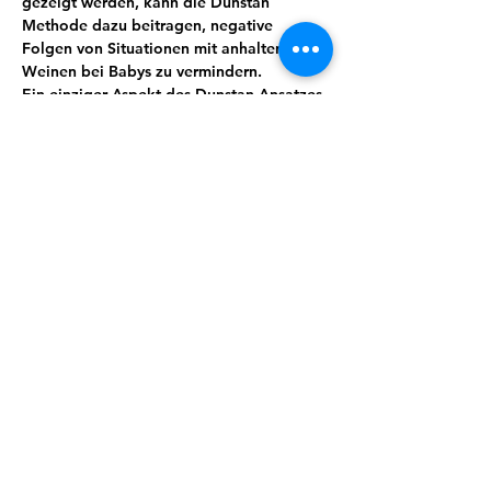
gezeigt werden, kann die Dunstan 
Methode dazu beitragen, negative 
Folgen von Situationen mit anhaltendem 
Weinen bei Babys zu vermindern.
Ein einziger Aspekt des Dunstan Ansatzes 
ist es, den Fokus auf die Kommunikation 
des Babys in der Vor-Schrei-Phase zu 
richten. Es ist ein ideales Werkzeug, das 
Eltern hilft, die Bedürfnisse des Babys zu 
verstehen und richtig zu reagieren, bevor 
das Weinen (und die elterliche Reaktion) 
eskaliert.
Mehr anzeigen
Anmelden